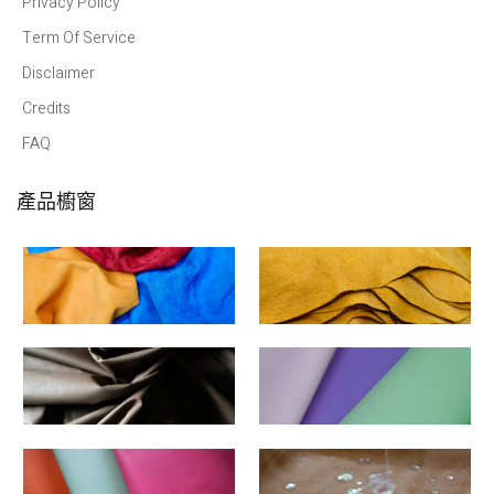
Privacy Policy
Term Of Service
Disclaimer
Credits
FAQ
產品櫥窗