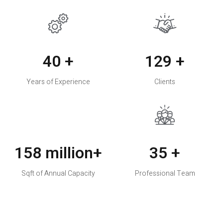
40
+
130
+
Years of Experience
Clients
160 million
+
35
+
Sqft of Annual Capacity
Professional Team