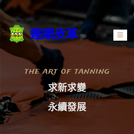
83143 高雄市大寮區民成街48號
(+886) 7-7313239
Opening : Mon-Fri 08:00 – 17:00
連順皮革
the art of tanning
求
新
求
變
永
續
發
展
獨
樹
一
格